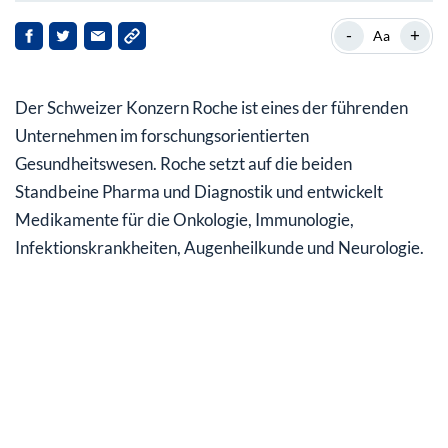
Der Schweizer Krebs-Spezialist
-
+
Aa
Eigentümer-Familie verkauft Aktienpaket
Der Schweizer Konzern Roche ist eines der führenden
Nach Ende der Pandemie Umsatzrückgang erwartet
Unternehmen im forschungsorientierten
36 Dividendenerhöhungen in Folge
Gesundheitswesen. Roche setzt auf die beiden
Standbeine Pharma und Diagnostik und entwickelt
Analysten sehen Kurspotenzial bis 63%
Medikamente für die Onkologie, Immunologie,
Infektionskrankheiten, Augenheilkunde und Neurologie.