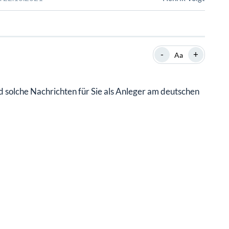
SHOP
SHOP
WEBINARE
WEBINARE
RATGEBER
RATGEBER
-
+
Aa
SHOP
WEBINARE
RATGEBER
d solche Nachrichten für Sie als Anleger am deutschen