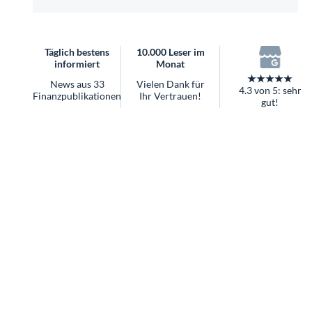
überhaupt?
Worauf Sie bei ETFs achten sollten
Täglich bestens
10.000 Leser im
informiert
Monat
★★★★★
News aus 33
Vielen Dank für
4.3 von 5: sehr
Finanzpublikationen
Ihr Vertrauen!
gut!