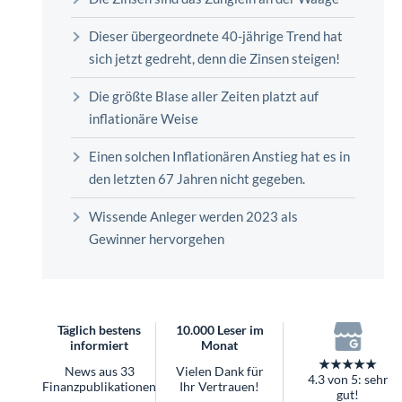
überhaupt?
Worauf Sie bei ETFs achten sollten
Dieser übergeordnete 40-jährige Trend hat
sich jetzt gedreht, denn die Zinsen steigen!
Die größte Blase aller Zeiten platzt auf
inflationäre Weise
Einen solchen Inflationären Anstieg hat es in
den letzten 67 Jahren nicht gegeben.
Wissende Anleger werden 2023 als
Gewinner hervorgehen
Täglich bestens
10.000 Leser im
informiert
Monat
★★★★★
News aus 33
Vielen Dank für
4.3 von 5: sehr
Finanzpublikationen
Ihr Vertrauen!
gut!