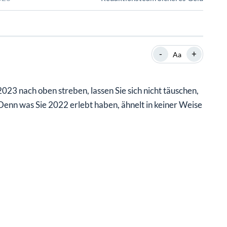
SHOP
SHOP
WEBINARE
WEBINARE
RATGEBER
RATGEBER
-
+
Aa
SHOP
WEBINARE
RATGEBER
23 nach oben streben, lassen Sie sich nicht täuschen,
Denn was Sie 2022 erlebt haben, ähnelt in keiner Weise