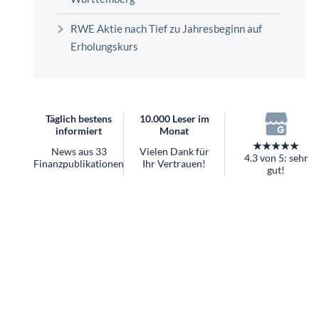
überhaupt?
Worauf Sie bei ETFs achten sollten
RWE Aktie nach Tief zu Jahresbeginn auf
Erholungskurs
Täglich bestens
10.000 Leser im
informiert
Monat
★★★★★
News aus 33
Vielen Dank für
4.3 von 5: sehr
Finanzpublikationen
Ihr Vertrauen!
gut!