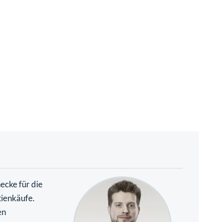
necke für die
tienkäufe.
en