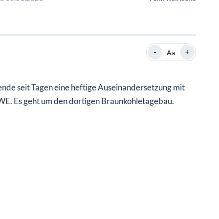
SHOP
SHOP
WEBINARE
WEBINARE
RATGEBER
RATGEBER
-
+
Aa
SHOP
WEBINARE
RATGEBER
ende seit Tagen eine heftige Auseinandersetzung mit
RWE. Es geht um den dortigen Braunkohletagebau.