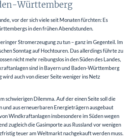
aden-Württemberg
de, vor der sich viele seit Monaten fürchten: Es
ürttembergs in den frühen Abendstunden.
eringer Stromerzeugung zu tun – ganz im Gegenteil. Im
chen Sonntag auf Hochtouren. Das allerdings führte zu
ssen nicht mehr reibungslos in den Süden des Landes,
dkraftanlagen sind in Bayern und Baden-Württemberg
 wird auch von dieser Seite weniger ins Netz
em schwierigen Dilemma. Auf der einen Seite soll die
en und aus erneuerbaren Energieträgern ausgebaut
e von Windkraftanlagen insbesondere im Süden wegen
nd zugleich die Gasimporte aus Russland vor wenigen
fristig teuer am Weltmarkt nachgekauft werden muss.