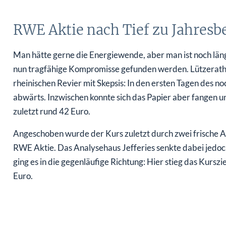
RWE Aktie nach Tief zu Jahresb
Man hätte gerne die Energiewende, aber man ist noch läng
nun tragfähige Kompromisse gefunden werden. Lützerath is
rheinischen Revier mit Skepsis: In den ersten Tagen des n
abwärts. Inzwischen konnte sich das Papier aber fangen u
zuletzt rund 42 Euro.
Angeschoben wurde der Kurs zuletzt durch zwei frische 
RWE Aktie. Das Analysehaus Jefferies senkte dabei jedoc
ging es in die gegenläufige Richtung: Hier stieg das Kursz
Euro.