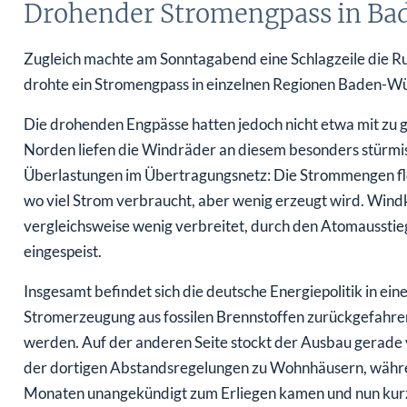
Drohender Stromengpass in B
Zugleich machte am Sonntagabend eine Schlagzeile die Run
drohte ein Stromengpass in einzelnen Regionen Baden-W
Die drohenden Engpässe hatten jedoch nicht etwa mit zu g
Norden liefen die Windräder an diesem besonders stürmis
Überlastungen im Übertragungsnetz: Die Strommengen flo
wo viel Strom verbraucht, aber wenig erzeugt wird. Win
vergleichsweise wenig verbreitet, durch den Atomausstieg
eingespeist.
Insgesamt befindet sich die deutsche Energiepolitik in ein
Stromerzeugung aus fossilen Brennstoffen zurückgefahr
werden. Auf der anderen Seite stockt der Ausbau gerad
der dortigen Abstandsregelungen zu Wohnhäusern, währe
Monaten unangekündigt zum Erliegen kamen und nun kurz