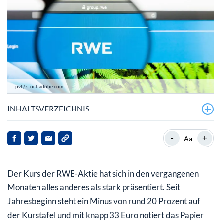
pvl / stock.adobe.com
INHALTSVERZEICHNIS
RWE: Was wird aus der Prognose für 2024?
-
+
Aa
RWE-Aktie bleibt ein interessantes Langfrist-
Investment
Der Kurs der RWE-Aktie hat sich in den vergangenen
Monaten alles anderes als stark präsentiert. Seit
Jahresbeginn steht ein Minus von rund 20 Prozent auf
der Kurstafel und mit knapp 33 Euro notiert das Papier