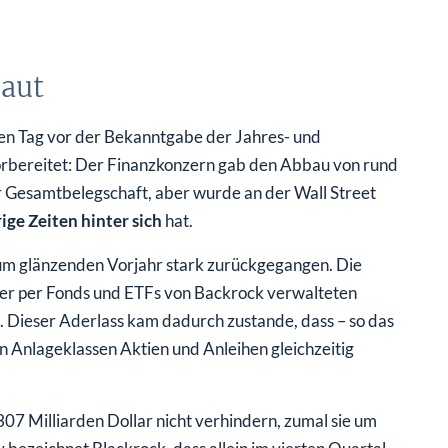
baut
inen Tag vor der Bekanntgabe der Jahres- und
rbereitet: Der Finanzkonzern gab den Abbau von rund
r Gesamtbelegschaft, aber wurde an der Wall Street
ige Zeiten hinter sich
hat.
zum glänzenden Vorjahr stark zurückgegangen. Die
 oder per Fonds und ETFs von Backrock verwalteten
. Dieser Aderlass kam dadurch zustande, dass – so das
 Anlageklassen Aktien und Anleihen gleichzeitig
307 Milliarden Dollar nicht verhindern, zumal sie um