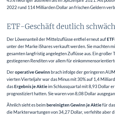
43% niedriger ausfielen als im Spitzenjahr 2021. Als positi
2022 rund 114 Milliarden Dollar an frischen Geldern ver
ETF-Geschäft deutlich schwäche
Der Löwenanteil der Mittelzuflüsse entfiel erneut auf
ETF
unter der Marke iShares verkauft werden. Sie machten mit
gesamten langfristig angelegten Zuflüsse aus. Ein großer Te
gestiegenen Renditen vor allem für einkommensorientiert
Der
operative Gewinn
brach infolge der geringeren AUM 
vierten Vierteljahr war das Minus mit 30% auf 1,4 Milliar
das
Ergebnis je Aktie
im Schlussquartal mit 8,93 Dollar er
prognostiziert hatten. Sie waren von 8,08 Dollar ausgega
Ähnlich sieht es beim
bereinigten Gewinn je Aktie
für das
die Markterwartungen von 34,27 Dollar, verfehlte aber 