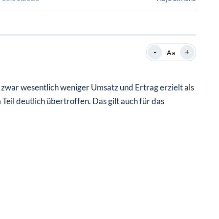
SHOP
SHOP
WEBINARE
WEBINARE
RATGEBER
RATGEBER
-
+
Aa
SHOP
WEBINARE
RATGEBER
war wesentlich weniger Umsatz und Ertrag erzielt als
eil deutlich übertroffen. Das gilt auch für das