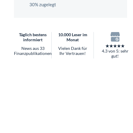
überhaupt?
30% zugelegt
Worauf Sie bei ETFs achten sollten
Täglich bestens
10.000 Leser im
informiert
Monat
★★★★★
News aus 33
Vielen Dank für
4.3 von 5: sehr
Finanzpublikationen
Ihr Vertrauen!
gut!