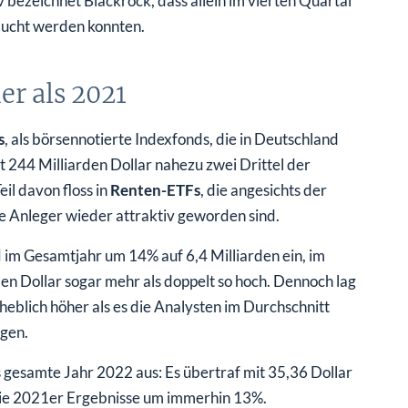
v bezeichnet Blackrock, dass allein im vierten Quartal
bucht werden konnten.
r als 2021
s
, als börsennotierte Indexfonds, die in Deutschland
 244 Milliarden Dollar nahezu zwei Drittel der
il davon floss in
Renten-ETFs
, die angesichts der
e Anleger wieder attraktiv geworden sind.
im Gesamtjahr um 14% auf 6,4 Milliarden ein, im
den Dollar sogar mehr als doppelt so hoch. Dennoch lag
heblich höher als es die Analysten im Durchschnitt
ngen.
 gesamte Jahr 2022 aus: Es übertraf mit 35,36 Dollar
die 2021er Ergebnisse um immerhin 13%.