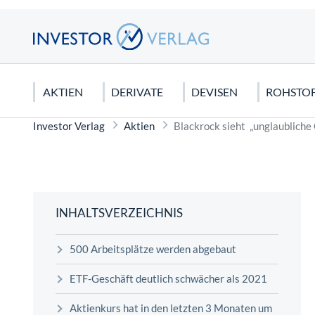
AKTIEN
DERIVATE
DEVISEN
ROHSTO
Investor Verlag
Aktien
Blackrock sieht „unglaubliche
DEUTSCHLAND
CFDS & CFD-HANDEL
EURO
EDELMETALLE
AKTIEN KAUFEN
USA
FUTURE
US DOLL
ROHSTO
CHARTA
DAX 40
CFDs für Anfänger
Gold
Dividendenaktien
Dow Jone
Dax Futur
Seltene E
Candlesti
MDAX
Silber
Orderarten
NASDAQ 
Rohöl
Elliot Wa
INHALTSVERZEICHNIS
SDAX
Platin
Kapitalschutzwissen
S&P 500
Erdgas
Technisch
500 Arbeitsplätze werden abgebaut
Mercedes Benz Aktie
Kupfer
Wirtschaftstheorien
Tesla Mot
Agrar Roh
FONDS
Biontech Aktie
Palladium
Apple Akt
Graphit
ETF-Geschäft deutlich schwächer als 2021
Sinnvolles Fondssparen: Geht das
Aktienkurs hat in den letzten 3 Monaten um