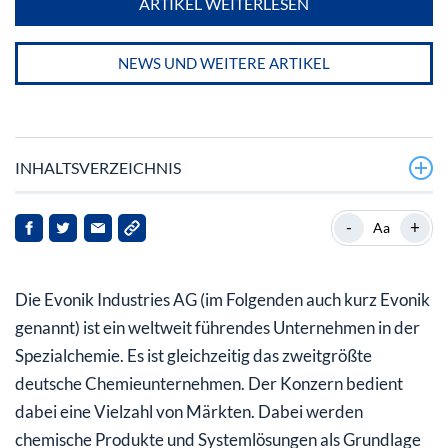
ARTIKEL WEITERLESEN
NEWS UND WEITERE ARTIKEL
INHALTSVERZEICHNIS
Ein kurzer historischer Streifzug
-
+
Aa
So ist Evonik heute aufgebaut
Die Evonik Industries AG (im Folgenden auch kurz Evonik
Die Entwicklung der Evonik Aktie im Vergleich mit dem
Dax seit dem Börsengang
genannt) ist ein weltweit führendes Unternehmen in der
Spezialchemie. Es ist gleichzeitig das zweitgrößte
Kapitalmaßnahmen der Evonik Industries AG
deutsche Chemieunternehmen. Der Konzern bedient
Letzte Unternehmenskennzahlen der Evonik Industries
dabei eine Vielzahl von Märkten. Dabei werden
AG
chemische Produkte und Systemlösungen als Grundlage