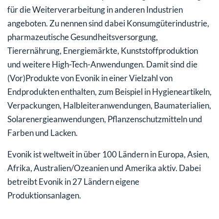
für die Weiterverarbeitung in anderen Industrien
Dividendenzahlungen der Evonik Aktie
angeboten. Zu nennen sind dabei Konsumgüterindustrie,
Die Evonik Aktie im Vergleich zum Dax seit
pharmazeutische Gesundheitsversorgung,
Jahresbeginn 2020
Tierernährung, Energiemärkte, Kunststoffproduktion
und weitere High-Tech-Anwendungen. Damit sind die
Das sagen die Analysten zur Evonik Aktie
(Vor)Produkte von Evonik in einer Vielzahl von
Wichtige (geplante) Termine für die Aktionäre der
Endprodukten enthalten, zum Beispiel in Hygieneartikeln,
Evonik Industries AG
Verpackungen, Halbleiteranwendungen, Baumaterialien,
Solarenergieanwendungen, Pflanzenschutzmitteln und
Allgemeine Infos zur Aktie von Evonik
Farben und Lacken.
Evonik ist weltweit in über 100 Ländern in Europa, Asien,
Afrika, Australien/Ozeanien und Amerika aktiv. Dabei
betreibt Evonik in 27 Ländern eigene
Produktionsanlagen.