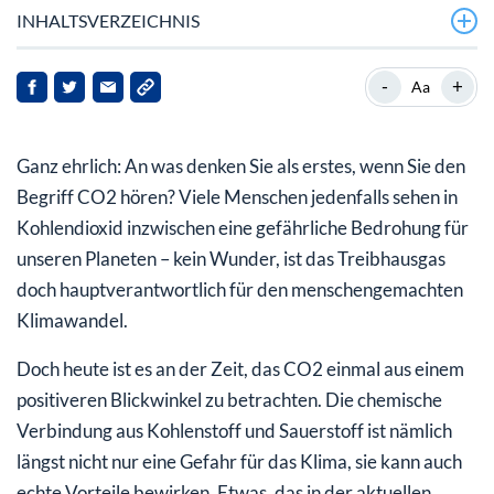
INHALTSVERZEICHNIS
„PlasCO2“: Evonik und Partner wollen CO2 als Rohstoff
-
+
Aa
nutzbar machen
Plasma-Reaktor bringt CO2 energieeffizient auf Trab
Ganz ehrlich: An was denken Sie als erstes, wenn Sie den
Zum Wohle des Klimas
Begriff CO2 hören? Viele Menschen jedenfalls sehen in
Kohlendioxid inzwischen eine gefährliche Bedrohung für
Mein Fazit für Sie
unseren Planeten – kein Wunder, ist das Treibhausgas
doch hauptverantwortlich für den menschengemachten
Klimawandel.
Doch heute ist es an der Zeit, das CO2 einmal aus einem
positiveren Blickwinkel zu betrachten. Die chemische
Verbindung aus Kohlenstoff und Sauerstoff ist nämlich
längst nicht nur eine Gefahr für das Klima, sie kann auch
echte Vorteile bewirken. Etwas, das in der aktuellen