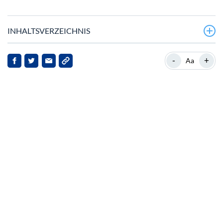
INHALTSVERZEICHNIS
Fartcoin-Marktturbulenzen
-
+
Aa
Leistung von Fartcoin im Jahr 2025
Markt-Kontext und Implikationen
Ausblick