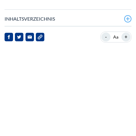
INHALTSVERZEICHNIS
XRP-Handelsvolumen steigt mit $3 Strike Call Option
-
+
Aa
Strategische Schritte von Ripple: Antrag auf
Bankcharta
Linqto-Insolvenz: Positiver Ausblick für XRP-Inhaber
Marktreaktionen und Preisausblick
Implikationen für die Interessengruppen
Ausblick