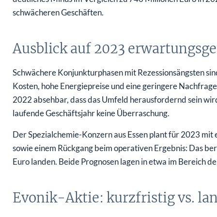
schwächeren Geschäften.
Ausblick auf 2023 erwartungsg
Schwächere Konjunkturphasen mit Rezessionsängsten sind
Kosten, hohe Energiepreise und eine geringere Nachfrage b
2022 absehbar, dass das Umfeld herausfordernd sein wird.
laufende Geschäftsjahr keine Überraschung.
Der Spezialchemie-Konzern aus Essen plant für 2023 mit
sowie einem Rückgang beim operativen Ergebnis: Das bere
Euro landen. Beide Prognosen lagen in etwa im Bereich 
Evonik-Aktie: kurzfristig vs. lan
In dem schwierigen Umfeld inklusive sinkender Gewinne dü