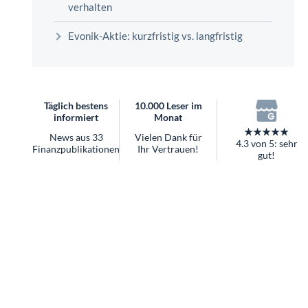
überhaupt?
Worauf Sie bei ETFs achten sollten
Evonik-Aktie: kurzfristig vs. langfristig
Täglich bestens
10.000 Leser im
informiert
Monat
★★★★★
News aus 33
Vielen Dank für
4.3 von 5: sehr
Finanzpublikationen
Ihr Vertrauen!
gut!