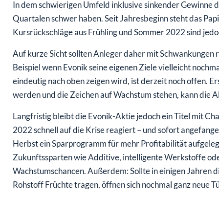
Quartalen schwer haben. Seit Jahresbeginn steht das Papie
Kursrückschläge aus Frühling und Sommer 2022 sind jedoc
Auf kurze Sicht sollten Anleger daher mit Schwankungen 
Beispiel wenn Evonik seine eigenen Ziele vielleicht noch
eindeutig nach oben zeigen wird, ist derzeit noch offen. E
werden und die Zeichen auf Wachstum stehen, kann die Akt
Langfristig bleibt die Evonik-Aktie jedoch ein Titel mit 
2022 schnell auf die Krise reagiert – und sofort angefang
Herbst ein Sparprogramm für mehr Profitabilität aufgeleg
Zukunftssparten wie Additive, intelligente Werkstoffe o
Wachstumschancen. Außerdem: Sollte in einigen Jahren di
Rohstoff Früchte tragen, öffnen sich nochmal ganz neue T