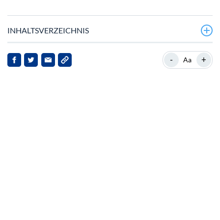
INHALTSVERZEICHNIS
Preis-Momentum von Stellar
-
+
Aa
Hintergrund zu Stellar
News Highlights
Implikationen für Stellar
Schlussfolgerung