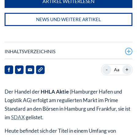
ARTIKEL WEITERLESEN
NEWS UND WEITERE ARTIKEL
INHALTSVERZEICHNIS
HHLA Aktie: Investment mit einem starken,
-
+
Aa
öffentlichen Partner
Geschäftsfelder und Unternehmensbereiche
Der Handel der
HHLA Aktie
(Hamburger Hafen und
Geschichte der HHLA Aktie
Logistik AG) erfolgt am regulierten Markt im Prime
Standard an den Börsen in Hamburg und Frankfur, sie ist
Aktuelle Unternehmenskennzahlen der Hamburger
im
SDAX
gelistet.
Hafen und Logistik AG (Stand 2018)
Heute befindet sich der Titel in einem Umfang von