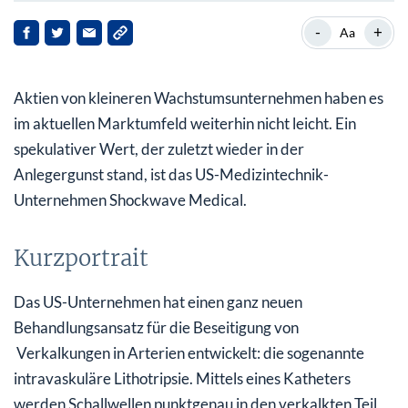
Kurzportrait
-
+
Aa
Innovative Lösung für eine typische
Wohlstandserkrankung
Aktien von kleineren Wachstumsunternehmen haben es
Das Jahr 2022 übertrifft die ohnehin schon hohen
im aktuellen Marktumfeld weiterhin nicht leicht. Ein
Erwartungen klar
spekulativer Wert, der zuletzt wieder in der
Anlegergunst stand, ist das US-Medizintechnik-
Ambitionierte Bewertung
Unternehmen Shockwave Medical.
Kurzportrait
Das US-Unternehmen hat einen ganz neuen
Behandlungsansatz für die Beseitigung von
Verkalkungen in Arterien entwickelt: die sogenannte
intravaskuläre Lithotripsie. Mittels eines Katheters
werden Schallwellen punktgenau in den verkalkten Teil