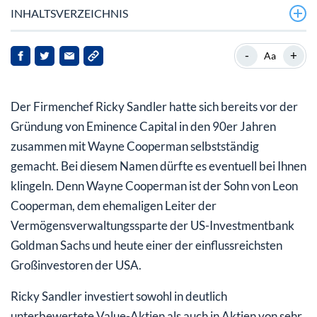
INHALTSVERZEICHNIS
Ashland Global Holdings:
-
+
Aa
Uber
Der Firmenchef Ricky Sandler hatte sich bereits vor der
Graphic Packaging Holding
Gründung von Eminence Capital in den 90er Jahren
zusammen mit Wayne Cooperman selbstständig
gemacht. Bei diesem Namen dürfte es eventuell bei Ihnen
klingeln. Denn Wayne Cooperman ist der Sohn von Leon
Cooperman, dem ehemaligen Leiter der
Vermögensverwaltungssparte der US-Investmentbank
Goldman Sachs und heute einer der einflussreichsten
Großinvestoren der USA.
Ricky Sandler investiert sowohl in deutlich
unterbewertete Value-Aktien als auch in Aktien von sehr