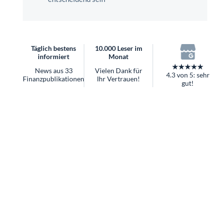
überhaupt?
Worauf Sie bei ETFs achten sollten
Täglich bestens
10.000 Leser im
informiert
Monat
★★★★★
News aus 33
Vielen Dank für
4.3 von 5: sehr
Finanzpublikationen
Ihr Vertrauen!
gut!