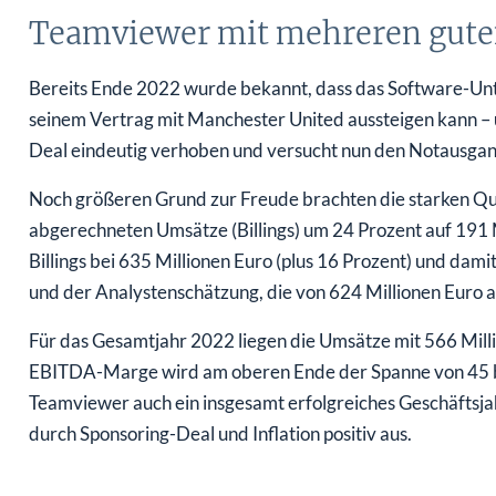
Teamviewer mit mehreren gute
Bereits Ende 2022 wurde bekannt, dass das Software-U
seinem Vertrag mit Manchester United aussteigen kann – 
Deal eindeutig verhoben und versucht nun den Notausgang
Noch größeren Grund zur Freude brachten die starken Qua
abgerechneten Umsätze (Billings) um 24 Prozent auf 191 
Billings bei 635 Millionen Euro (plus 16 Prozent) und dam
und der Analystenschätzung, die von 624 Millionen Euro 
Für das Gesamtjahr 2022 liegen die Umsätze mit 566 Mill
EBITDA-Marge wird am oberen Ende der Spanne von 45 bis
Teamviewer auch ein insgesamt erfolgreiches Geschäftsjah
durch Sponsoring-Deal und Inflation positiv aus.