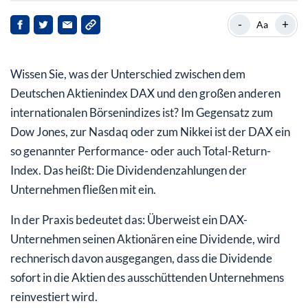
Unterschied Performance- und Kurs-DAX
-
+
Aa
Rekord-Dividenden der DAX-Unternehmen gehen
größtenteils ins Ausland
Wissen Sie, was der Unterschied zwischen dem
Der Grund für den Abfluss ins Ausland
Deutschen Aktienindex DAX und den großen anderen
internationalen Börsenindizes ist? Im Gegensatz zum
Dow Jones, zur Nasdaq oder zum Nikkei ist der DAX ein
so genannter Performance- oder auch Total-Return-
Index. Das heißt: Die Dividendenzahlungen der
Unternehmen fließen mit ein.
In der Praxis bedeutet das: Überweist ein DAX-
Unternehmen seinen Aktionären eine Dividende, wird
rechnerisch davon ausgegangen, dass die Dividende
sofort in die Aktien des ausschüttenden Unternehmens
reinvestiert wird.