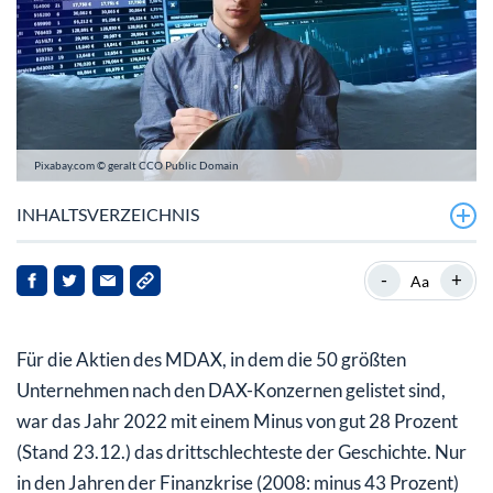
Pixabay.com © geralt CCO Public Domain
INHALTSVERZEICHNIS
Das sind die Gewinner aus dem MDAX in 2022
-
+
Aa
Das sind die Verlierer aus dem MDAX in 2022
Für die Aktien des MDAX, in dem die 50 größten
Ausblick: Wie wird das Jahr 2023 für den MDAX?
Unternehmen nach den DAX-Konzernen gelistet sind,
war das Jahr 2022 mit einem Minus von gut 28 Prozent
(Stand 23.12.) das drittschlechteste der Geschichte. Nur
in den Jahren der Finanzkrise (2008: minus 43 Prozent)