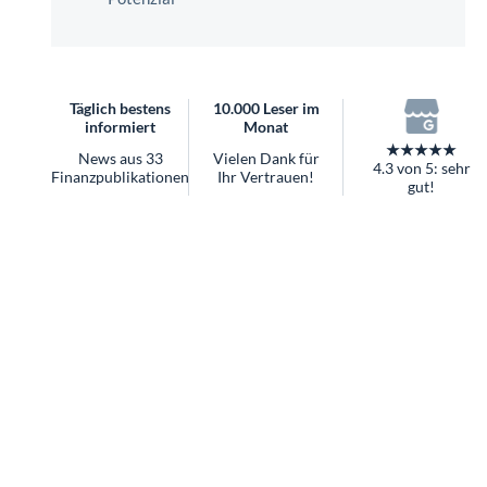
überhaupt?
Worauf Sie bei ETFs achten sollten
Täglich bestens
10.000 Leser im
informiert
Monat
★★★★★
News aus 33
Vielen Dank für
4.3 von 5: sehr
Finanzpublikationen
Ihr Vertrauen!
gut!