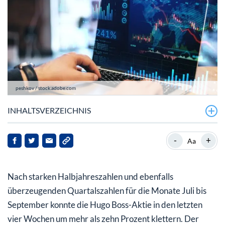
peshkov / stock.adobe.com
INHALTSVERZEICHNIS
Hugo Boss mit guten Zahlen und angehobenen
-
+
Aa
Prognosen
Hugo Boss-Aktie überzeugt derzeit Anleger und
Nach starken Halbjahreszahlen und ebenfalls
Analysten
überzeugenden Quartalszahlen für die Monate Juli bis
September konnte die Hugo Boss-Aktie in den letzten
vier Wochen um mehr als zehn Prozent klettern. Der