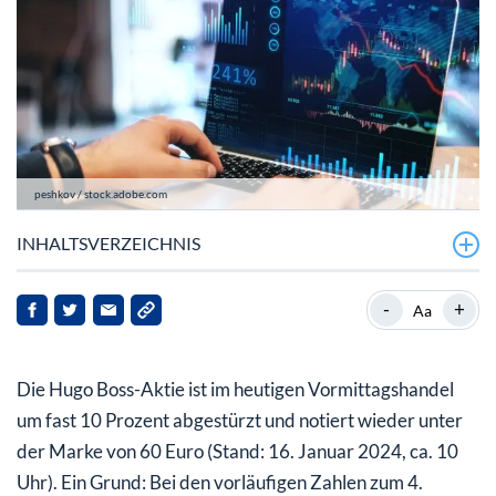
peshkov / stock.adobe.com
INHALTSVERZEICHNIS
Hugo Boss mit Rekordumsatz in Q4
-
+
Aa
Hugo Boss-Aktie: Top-Aussichten trotz Einbruch
Die Hugo Boss-Aktie ist im heutigen Vormittagshandel
um fast 10 Prozent abgestürzt und notiert wieder unter
der Marke von 60 Euro (Stand: 16. Januar 2024, ca. 10
Uhr). Ein Grund: Bei den vorläufigen Zahlen zum 4.