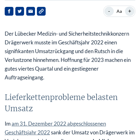
Lieferkettenprobleme belasten Umsatz
-
+
Aa
Trendwende im vierten Quartal?
Der Lübecker Medizin- und Sicherheitstechnikkonzern
Rutsch in die Verlustzone, aber stabile Dividende
Drägerwerk musste im Geschäftsjahr 2022 einen
Robuster Auftragseingang sorgt für optimistischen
signifikanten Umsatzrückgang und den Rutsch in die
Ausblick
Verlustzone hinnehmen. Hoffnung für 2023 machen ein
gutes viertes Quartal und ein gestiegener
Auftragseingang.
Lieferkettenprobleme belasten
Umsatz
Im
am 31. Dezember 2022 abgeschlossenen
Geschäftsjahr 2022
sank der Umsatz von Drägerwerk im