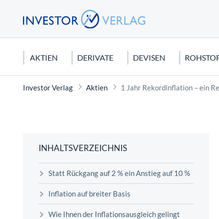
AKTIEN
DERIVATE
DEVISEN
ROHSTO
Investor Verlag
Aktien
1 Jahr Rekordinflation – ein R
DEUTSCHLAND
CFDS & CFD-HANDEL
EURO
EDELMETALLE
AKTIEN KAUFEN
USA
FUTURE
US DOLL
ROHSTO
CHARTA
DAX 40
CFDs für Anfänger
Gold
Dividendenaktien
Dow Jone
Dax Futur
Seltene E
Candlesti
MDAX
Silber
Orderarten
NASDAQ 
Rohöl
Elliot Wa
INHALTSVERZEICHNIS
SDAX
Platin
Kapitalschutzwissen
S&P 500
Erdgas
Technisch
Statt Rückgang auf 2 % ein Anstieg auf 10 %
Mercedes Benz Aktie
Kupfer
Wirtschaftstheorien
Tesla Mot
Agrar Roh
FONDS
Biontech Aktie
Palladium
Apple Akt
Graphit
Inflation auf breiter Basis
Sinnvolles Fondssparen: Geht das
Wie Ihnen der Inflationsausgleich gelingt