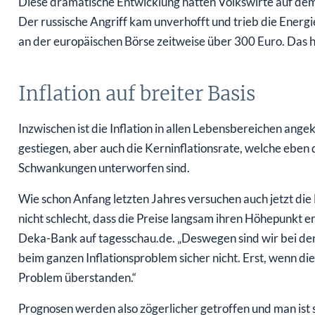
Diese dramatische Entwicklung hätten Volkswirte auf dem
Der russische Angriff kam unverhofft und trieb die Ener
an der europäischen Börse zeitweise über 300 Euro. Das h
Inflation auf breiter Basis
Inzwischen ist die Inflation in allen Lebensbereichen ang
gestiegen, aber auch die Kerninflationsrate, welche eben 
Schwankungen unterworfen sind.
Wie schon Anfang letzten Jahres versuchen auch jetzt di
nicht schlecht, dass die Preise langsam ihren Höhepunkt er
Deka-Bank auf tagesschau.de. „Deswegen sind wir bei den 
beim ganzen Inflationsproblem sicher nicht. Erst, wenn die
Problem überstanden.“
Prognosen werden also zögerlicher getroffen und man ist si