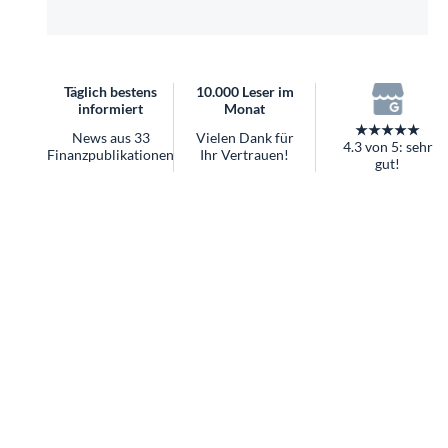
überhaupt?
Worauf Sie bei ETFs achten sollten
Täglich bestens
10.000 Leser im
informiert
Monat
★★★★★
News aus 33
Vielen Dank für
4.3 von 5: sehr
Finanzpublikationen
Ihr Vertrauen!
gut!