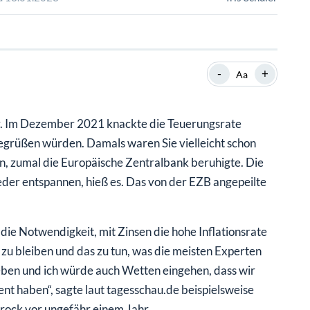
SHOP
SHOP
WEBINARE
WEBINARE
RATGEBER
RATGEBER
-
+
Aa
SHOP
WEBINARE
RATGEBER
hr. Im Dezember 2021 knackte die Teuerungsrate
begrüßen würden. Damals waren Sie vielleicht schon
en, zumal die Europäische Zentralbank beruhigte. Die
eder entspannen, hieß es. Das von der EZB angepeilte
e Notwendigkeit, mit Zinsen die hohe Inflationsrate
 zu bleiben und das zu tun, was die meisten Experten
ben und ich würde auch Wetten eingehen, dass wir
nt haben“, sagte laut tagesschau.de beispielsweise
ock vor ungefähr einem Jahr.