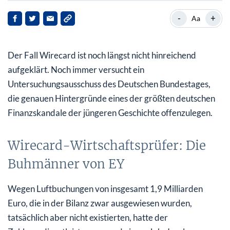
Wirecard-Wirtschaftsprüfer: Die Buhmänner von EY
-
+
Aa
War Wirecard schon viel früher pleite?
Der Fall Wirecard ist noch längst nicht hinreichend
Konsequenzen für Bafin und Dax
aufgeklärt. Noch immer versucht ein
Nachhaltige Schäden und langwierige Aufarbeitung
Untersuchungsausschuss des Deutschen Bundestages,
die genauen Hintergründe eines der größten deutschen
Finanzskandale der jüngeren Geschichte offenzulegen.
Wirecard-Wirtschaftsprüfer: Die
Buhmänner von EY
Wegen Luftbuchungen von insgesamt 1,9 Milliarden
Euro, die in der Bilanz zwar ausgewiesen wurden,
tatsächlich aber nicht existierten, hatte der