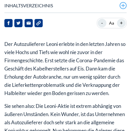
INHALTSVERZEICHNIS
Leoni baut in Ukraine Bordnetz-Systeme
-
+
Aa
Produktion wegen des Krieges eingestellt
Der Autozulieferer Leoni erlebte in den letzten Jahren so
Leoni will Ausfälle abfangen
viele Hochs und Tiefs wie wohl nie zuvor in der
Prognose für 2022 schon vor dem Krieg eingetrübt
Firmengeschichte. Erst setzte die Corona-Pandemie das
Geschäft des Kabelherstellers auf Eis. Dann kam die
Achtung Risiko
Erholung der Autobranche, nur um wenig später durch
die Lieferkettenproblematik und die Verknappung der
Halbleiter wieder gen Boden gerissen zu werden.
Sie sehen also: Die Leoni-Aktie ist extrem abhängig von
äußeren Umständen. Kein Wunder, ist das Unternehmen
als Autozulieferer doch sehr stark an die allgemeine
Konjunktur gekoppelt. Nun bekommen die Anleger diese