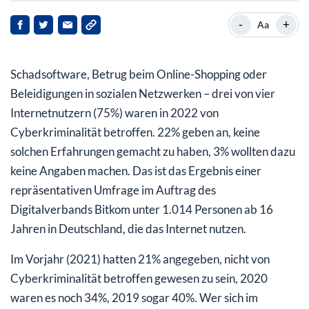
Die Ausprägungen der Internet-Kriminalität sind
-
+
Aa
vielschichtig
Online-Kriminalität: Ein Drittel der Opfer reagiert
Schadsoftware, Betrug beim Online-Shopping oder
überhaupt nicht
Beleidigungen in sozialen Netzwerken – drei von vier
Breite Mehrheit will mehr Einsatz der Polizei gegen
Internetnutzern (75%) waren in 2022 von
Cyberkriminelle
Cyberkriminalität betroffen. 22% geben an, keine
solchen Erfahrungen gemacht zu haben, 3% wollten dazu
keine Angaben machen. Das ist das Ergebnis einer
repräsentativen Umfrage im Auftrag des
Digitalverbands Bitkom unter 1.014 Personen ab 16
Jahren in Deutschland, die das Internet nutzen.
Im Vorjahr (2021) hatten 21% angegeben, nicht von
Cyberkriminalität betroffen gewesen zu sein, 2020
waren es noch 34%, 2019 sogar 40%. Wer sich im