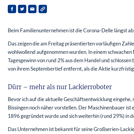
Beim Familienunternehmen ist die Corona-Delle längst abg
Das zeigen die am Freitag präsentierten vorläufigen Zahl
wohlwollend aufgenommen wurden. In einem schwachen M
Tagesgewinn von rund 2% aus dem Handel und schlossen bei
von ihrem Septembertief entfernt, als die Aktie kurzfristi
Dürr – mehr als nur Lackierroboter
Bevor ich auf die aktuelle Geschäftsentwicklung eingehe,
Bissingen noch näher vorstellen. Der Maschinenbauer ist e
1896 gegründet wurde und sich weiterhin (rund 29%) in 
Das Unternehmen ist bekannt für seine Großserien-Lacki