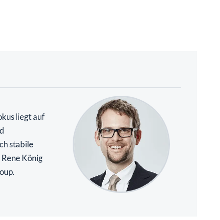
kus liegt auf
nd
ch stabile
. Rene König
roup.