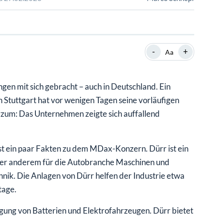
SHOP
SHOP
WEBINARE
WEBINARE
RATGEBER
RATGEBER
-
+
Aa
SHOP
WEBINARE
RATGEBER
ngen mit sich gebracht – auch in Deutschland. Ein
n Stuttgart hat vor wenigen Tagen seine vorläufigen
zum: Das Unternehmen zeigte sich auffallend
st ein paar Fakten zu dem MDax-Konzern. Dürr ist ein
nter anderem für die Autobranche Maschinen und
nik. Die Anlagen von Dürr helfen der Industrie etwa
tage.
igung von Batterien und Elektrofahrzeugen. Dürr bietet