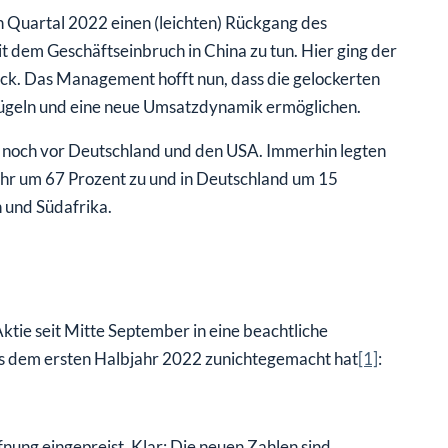
en Quartal 2022 einen (leichten) Rückgang des
 dem Geschäftseinbruch in China zu tun. Hier ging der
k. Das Management hofft nun, dass die gelockerten
ügeln und eine neue Umsatzdynamik ermöglichen.
t – noch vor Deutschland und den USA. Immerhin legten
ahr um 67 Prozent zu und in Deutschland um 15
n und Südafrika.
ktie seit Mitte September in eine beachtliche
us dem ersten Halbjahr 2022 zunichtegemacht hat
[1]
:
fnung eingepreist. Klar: Die neuen Zahlen sind