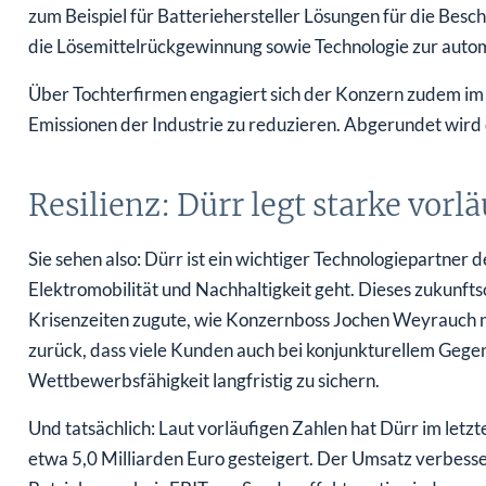
zum Beispiel für Batteriehersteller Lösungen für die Bes
die Lösemittelrückgewinnung sowie Technologie zur aut
Über Tochterfirmen engagiert sich der Konzern zudem im 
Emissionen der Industrie zu reduzieren. Abgerundet wird
Resilienz: Dürr legt starke vorl
Sie sehen also: Dürr ist ein wichtiger Technologiepartner
Elektromobilität und Nachhaltigkeit geht. Dieses zukunf
Krisenzeiten zugute, wie Konzernboss Jochen Weyrauch n
zurück, dass viele Kunden auch bei konjunkturellem Gegen
Wettbewerbsfähigkeit langfristig zu sichern.
Und tatsächlich: Laut vorläufigen Zahlen hat Dürr im letz
etwa 5,0 Milliarden Euro gesteigert. Der Umsatz verbesser