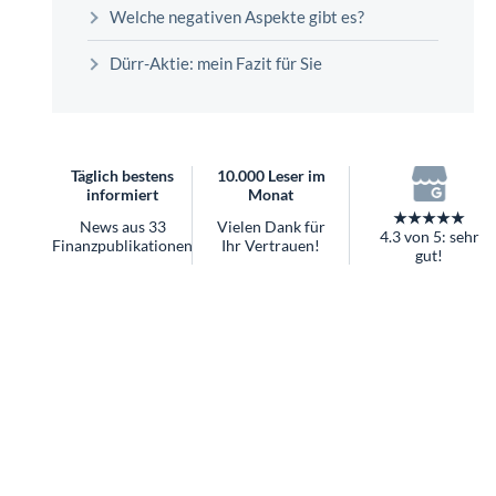
überhaupt?
Welche negativen Aspekte gibt es?
Worauf Sie bei ETFs achten sollten
Dürr-Aktie: mein Fazit für Sie
Täglich bestens
10.000 Leser im
informiert
Monat
★★★★★
News aus 33
Vielen Dank für
4.3 von 5: sehr
Finanzpublikationen
Ihr Vertrauen!
gut!