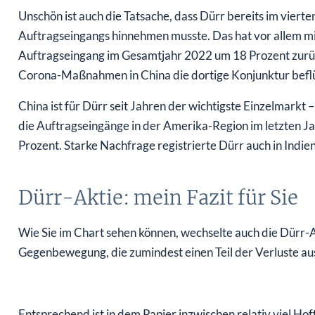
Unschön ist auch die Tatsache, dass Dürr bereits im viert
Auftragseingangs hinnehmen musste. Das hat vor allem mit
Auftragseingang im Gesamtjahr 2022 um 18 Prozent zurüc
Corona-Maßnahmen in China die dortige Konjunktur befl
China ist für Dürr seit Jahren der wichtigste Einzelmark
die Auftragseingänge in der Amerika-Region im letzten J
Prozent. Starke Nachfrage registrierte Dürr auch in Indie
Dürr-Aktie: mein Fazit für Sie
Wie Sie im Chart sehen können, wechselte auch die Dürr-A
Gegenbewegung, die zumindest einen Teil der Verluste a
Entsprechend ist in dem Papier inzwischen relativ viel Hof