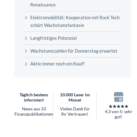
überhaupt?
Renaissance
Worauf Sie bei ETFs achten sollten
Elektromobilität: Kooperation mit Rock Tech
schürt Wachstumsfantasie
Langfristiges Potenzial
Wachstumszahlen für Donnerstag erwartet
Aktie immer noch ein Kauf?
Täglich bestens
10.000 Leser im
informiert
Monat
★★★★★
News aus 33
Vielen Dank für
4.3 von 5: sehr
Finanzpublikationen
Ihr Vertrauen!
gut!