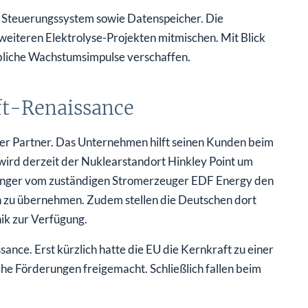
as Steuerungssystem sowie Datenspeicher. Die
weiteren Elektrolyse-Projekten mitmischen. Mit Blick
ebliche Wachstumsimpulse verschaffen.
aft-Renaissance
agter Partner. Das Unternehmen hilft seinen Kunden beim
ird derzeit der Nuklearstandort Hinkley Point um
lfinger vom zuständigen Stromerzeuger EDF Energy den
n zu übernehmen. Zudem stellen die Deutschen dort
nik zur Verfügung.
sance. Erst kürzlich hatte die EU die Kernkraft zu einer
che Förderungen freigemacht. Schließlich fallen beim