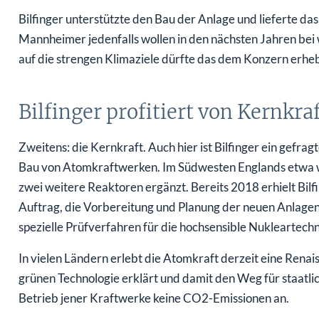
Bilfinger unterstützte den Bau der Anlage und lieferte d
Mannheimer jedenfalls wollen in den nächsten Jahren bei 
auf die strengen Klimaziele dürfte das dem Konzern erh
Bilfinger profitiert von Kernkr
Zweitens: die Kernkraft. Auch hier ist Bilfinger ein gefr
Bau von Atomkraftwerken. Im Südwesten Englands etwa w
zwei weitere Reaktoren ergänzt. Bereits 2018 erhielt Bi
Auftrag, die Vorbereitung und Planung der neuen Anlage
spezielle Prüfverfahren für die hochsensible Nukleartech
In vielen Ländern erlebt die Atomkraft derzeit eine Renais
grünen Technologie erklärt und damit den Weg für staatli
Betrieb jener Kraftwerke keine CO2-Emissionen an.