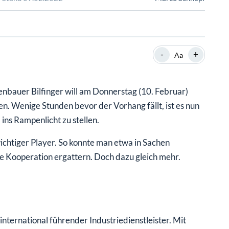
SHOP
SHOP
WEBINARE
WEBINARE
RATGEBER
RATGEBER
-
+
Aa
SHOP
WEBINARE
RATGEBER
bauer Bilfinger will am Donnerstag (10. Februar)
n. Wenige Stunden bevor der Vorhang fällt, ist es nun
ins Rampenlicht zu stellen.
wichtiger Player. So konnte man etwa in Sachen
e Kooperation ergattern. Doch dazu gleich mehr.
nternational führender Industriedienstleister. Mit