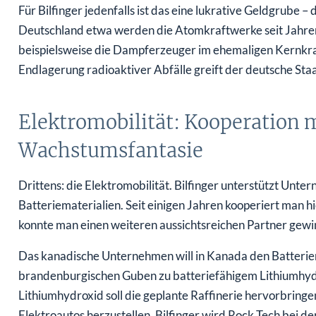
Für Bilfinger jedenfalls ist das eine lukrative Geldgrube – 
Deutschland etwa werden die Atomkraftwerke seit Jahren 
beispielsweise die Dampferzeuger im ehemaligen Kernkra
Endlagerung radioaktiver Abfälle greift der deutsche Sta
Elektromobilität: Kooperation 
Wachstumsfantasie
Drittens: die Elektromobilität. Bilfinger unterstützt Un
Batteriematerialien. Seit einigen Jahren kooperiert man
konnte man einen weiteren aussichtsreichen Partner gewi
Das kanadische Unternehmen will in Kanada den Batterier
brandenburgischen Guben zu batteriefähigem Lithiumhydr
Lithiumhydroxid soll die geplante Raffinerie hervorbring
Elektroautos herzustellen. Bilfinger wird Rock Tech bei 