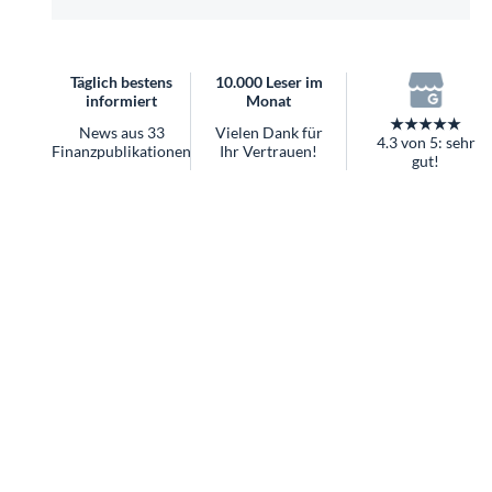
überhaupt?
Worauf Sie bei ETFs achten sollten
Täglich bestens
10.000 Leser im
informiert
Monat
★★★★★
News aus 33
Vielen Dank für
4.3 von 5: sehr
Finanzpublikationen
Ihr Vertrauen!
gut!