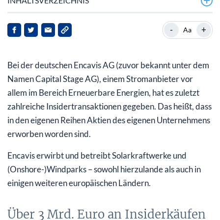
INHALTSVERZEICHNIS
Über 3 Mrd. Euro an Insiderkäufen
-
+
Aa
Das war bei Encavis zuletzt los
Bei der deutschen Encavis AG (zuvor bekannt unter dem
Übertriebener Kurssturz?
Namen Capital Stage AG), einem Stromanbieter vor
Analystenmeinungen zu Encavis
allem im Bereich Erneuerbare Energien, hat es zuletzt
zahlreiche Insidertransaktionen gegeben. Das heißt, dass
in den eigenen Reihen Aktien des eigenen Unternehmens
erworben worden sind.
Encavis erwirbt und betreibt Solarkraftwerke und
(Onshore-)Windparks – sowohl hierzulande als auch in
einigen weiteren europäischen Ländern.
Über 3 Mrd. Euro an Insiderkäufen