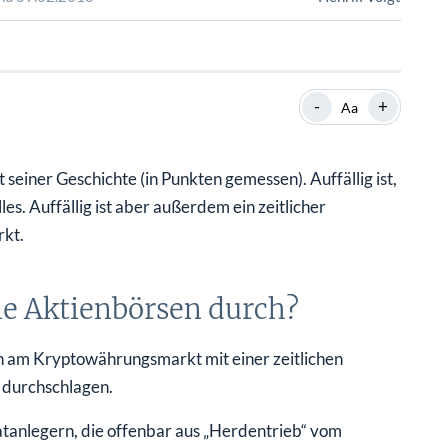
SHOP
SHOP
WEBINARE
WEBINARE
RATGEBER
RATGEBER
-
+
Aa
SHOP
WEBINARE
RATGEBER
einer Geschichte (in Punkten gemessen). Auffällig ist,
les. Auffällig ist aber außerdem ein zeitlicher
kt.
die Aktienbörsen durch?
n am Kryptowährungsmarkt mit einer zeitlichen
durchschlagen.
atanlegern, die offenbar aus „Herdentrieb“ vom