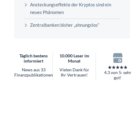
überhaupt?
Ansteckungseffekte der Kryptos sind ein
Worauf Sie bei ETFs achten sollten
neues Phänomen
Zentralbanken bisher „ahnungslos“
Täglich bestens
10.000 Leser im
informiert
Monat
★★★★★
News aus 33
Vielen Dank für
4.3 von 5: sehr
Finanzpublikationen
Ihr Vertrauen!
gut!