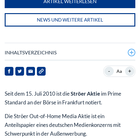
ARTIKEL WEITERLESEN
NEWS UND WEITERE ARTIKEL
INHALTSVERZEICHNIS
Ströer: Führend in Europa in der Außenwerbung
-
+
Aa
Ströer Aktie: Die Geschichte des Unternehmens
Seit dem 15. Juli 2010 ist die
Ströer Aktie
im Prime
Die Ströer Media AG in Zahlen
Standard an der Börse in Frankfurt notiert.
Aktuelle Unternehmenskennzahlen der Ströer AG
(Stand 2018)
Die Ströer Out-of-Home Media Aktie ist ein
Anteilspapier eines deutschen Medienkonzerns mit
Ströer Aktie: Dividendenzahlungen
Schwerpunkt in der Außenwerbung.