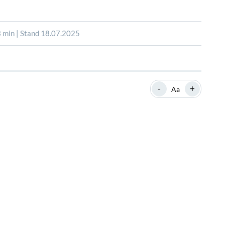
SHOP
SHOP
WEBINARE
WEBINARE
RATGEBER
RATGEBER
 min | Stand 18.07.2025
SHOP
WEBINARE
RATGEBER
-
+
Aa