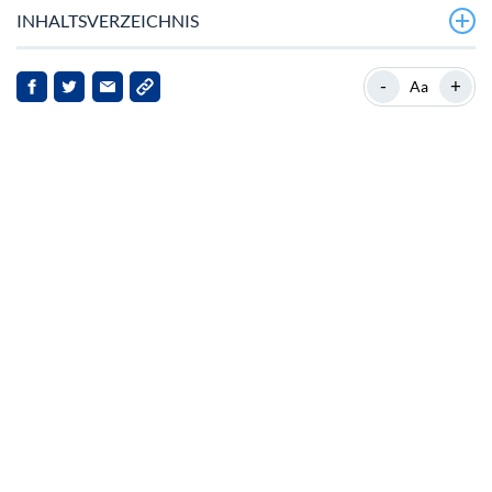
INHALTSVERZEICHNIS
Beständig inmitten einer Marktabschwächung
-
+
Aa
– Bullische Signale tauchen auf
Lawinen im Fokus
Anlagepotenzial
Marktdynamik und Wal-Aktivität
Ausblick auf die Zukunft