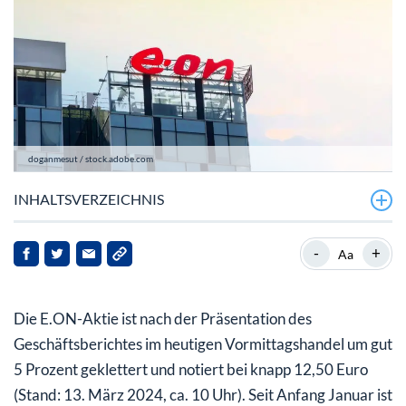
doganmesut / stock.adobe.com
INHALTSVERZEICHNIS
E.ON mit insgesamt sehr guten Zahlen
-
+
Aa
E.ON-Aktie: Darum sind die Aussichten gut
Die E.ON-Aktie ist nach der Präsentation des
Geschäftsberichtes im heutigen Vormittagshandel um gut
5 Prozent geklettert und notiert bei knapp 12,50 Euro
(Stand: 13. März 2024, ca. 10 Uhr). Seit Anfang Januar ist