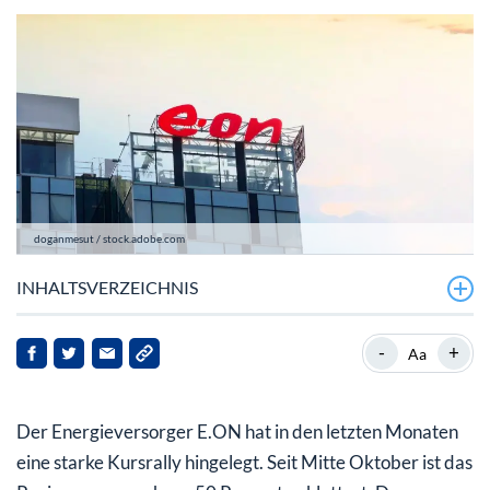
doganmesut / stock.adobe.com
INHALTSVERZEICHNIS
E.ON-Aktie hat Kurstief offenbar bis auf weiteres
-
+
Aa
überwunden
E.ON ist ein sehr wichtiger Baustein für die
Der Energieversorger E.ON hat in den letzten Monaten
Energiewende
eine starke Kursrally hingelegt. Seit Mitte Oktober ist das