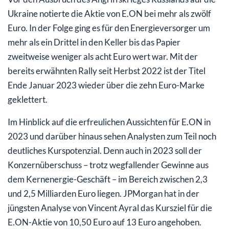
Ukraine notierte die Aktie von E.ON bei mehr als zwölf
Euro. In der Folge ging es für den Energieversorger um
mehr als ein Drittel in den Keller bis das Papier
zweitweise weniger als acht Euro wert war. Mit der
bereits erwähnten Rally seit Herbst 2022 ist der Titel
Ende Januar 2023 wieder über die zehn Euro-Marke
geklettert.
Im Hinblick auf die erfreulichen Aussichten für E.ON in
2023 und darüber hinaus sehen Analysten zum Teil noch
deutliches Kurspotenzial. Denn auch in 2023 soll der
Konzernüberschuss – trotz wegfallender Gewinne aus
dem Kernenergie-Geschäft – im Bereich zwischen 2,3
und 2,5 Milliarden Euro liegen. JPMorgan hat in der
jüngsten Analyse von Vincent Ayral das Kursziel für die
E.ON-Aktie von 10,50 Euro auf 13 Euro angehoben.