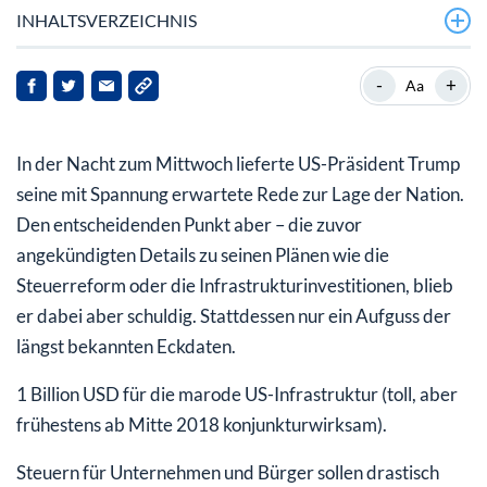
INHALTSVERZEICHNIS
Neues Allzeithoch als Erschöpfungslücke?
-
+
Aa
Gefahr für Aktiendroht, wenn die Notenbank nicht
einlenkt
In der Nacht zum Mittwoch lieferte US-Präsident Trump
seine mit Spannung erwartete Rede zur Lage der Nation.
Den entscheidenden Punkt aber – die zuvor
angekündigten Details zu seinen Plänen wie die
Steuerreform oder die Infrastrukturinvestitionen, blieb
er dabei aber schuldig. Stattdessen nur ein Aufguss der
längst bekannten Eckdaten.
1 Billion USD für die marode US-Infrastruktur (toll, aber
frühestens ab Mitte 2018 konjunkturwirksam).
Steuern für Unternehmen und Bürger sollen drastisch