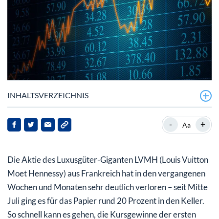
INHALTSVERZEICHNIS
Die Geschäfte bei LVMH laufen – aber die
-
+
Aa
Konsumzurückhaltung ist spürbar
LVMH-Aktie: Überflieger wird ausgebremst
Die Aktie des Luxusgüter-Giganten LVMH (Louis Vuitton
Moet Hennessy) aus Frankreich hat in den vergangenen
Wochen und Monaten sehr deutlich verloren – seit Mitte
Juli ging es für das Papier rund 20 Prozent in den Keller.
So schnell kann es gehen, die Kursgewinne der ersten