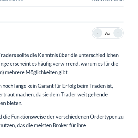
SHOP
SHOP
WEBINARE
WEBINARE
RATGEBER
RATGEBER
-
+
Aa
SHOP
WEBINARE
RATGEBER
ders sollte die Kenntnis über die unterschiedlichen
nge erscheint es häufig verwirrend, warum es für die
) mehrere Möglichkeiten gibt.
noch lange kein Garant für Erfolg beim Traden ist,
vertraut machen, da sie dem Trader weit gehende
en bieten.
d die Funktionsweise der verschiedenen Ordertypen zu
utzen, das die meisten Broker für ihre