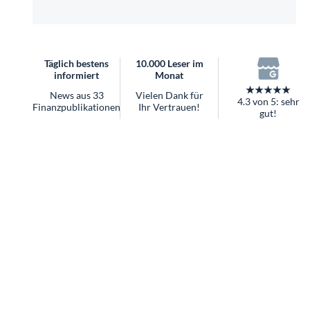
überhaupt?
Worauf Sie bei ETFs achten sollten
Täglich bestens
10.000 Leser im
informiert
Monat
★★★★★
News aus 33
Vielen Dank für
4.3 von 5: sehr
Finanzpublikationen
Ihr Vertrauen!
gut!