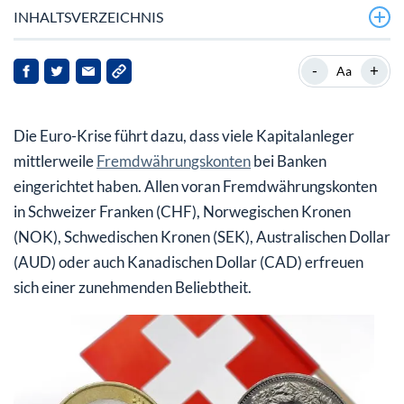
INHALTSVERZEICHNIS
Vorsicht: Fremdwährungskonten unterliegen nicht der
-
+
Aa
gesetzlichen Einlagensicherung
Checken Sie die Sicherheit Ihrer Fremdwährungskonten
Die Euro-Krise führt dazu, dass viele Kapitalanleger
Vorsicht: Fremdwährungskonten als
mittlerweile
Fremdwährungskonten
bei Banken
Abwicklungskonten für Wertpapierdepots
eingerichtet haben. Allen voran Fremdwährungskonten
in Schweizer Franken (CHF), Norwegischen Kronen
Die wichtigsten steuerlichen Grundlagen bei
(NOK), Schwedischen Kronen (SEK), Australischen Dollar
Fremdwährungskonten
(AUD) oder auch Kanadischen Dollar (CAD) erfreuen
Trennen Sie Fremdwährungs-Anlagekonten und
sich einer zunehmenden Beliebtheit.
Fremdwährungs-Verrechnungskonten