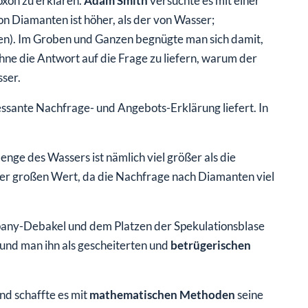
oxon zu erklären.
Adam Smith
versuchte es mit einer
n Diamanten ist höher, als der von Wasser;
en). Im Groben und Ganzen begnügte man sich damit,
hne die Antwort auf die Frage zu liefern, warum der
sser.
ressante Nachfrage- und Angebots-Erklärung liefert. In
nge des Wassers ist nämlich viel größer als die
r großen Wert, da die Nachfrage nach Diamanten viel
pany-Debakel und dem Platzen der Spekulationsblase
e und man ihn als gescheiterten und
betrügerischen
d schaffte es mit
mathematischen
Methoden
seine