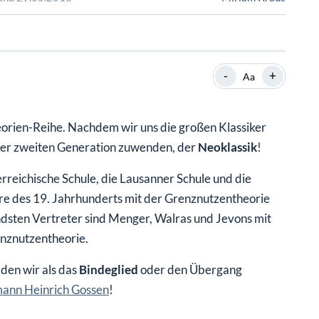
SHOP
SHOP
WEBINARE
WEBINARE
RATGEBER
RATGEBER
-
+
Aa
SHOP
WEBINARE
RATGEBER
theorien-Reihe. Nachdem wir uns die großen Klassiker
 der zweiten Generation zuwenden, der
Neoklassik
!
rreichische Schule, die Lausanner Schule und die
hre des 19. Jahrhunderts mit der Grenznutzentheorie
ndsten Vertreter sind Menger, Walras und Jevons mit
enznutzentheorie.
 den wir als das
Bindeglied
oder den Übergang
ann Heinrich Gossen
!