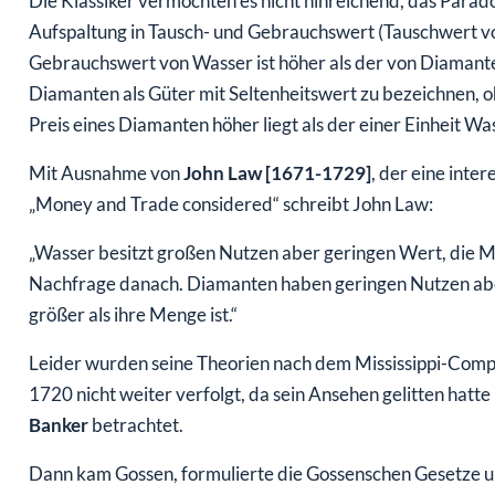
Die Klassiker vermochten es nicht hinreichend, das Parad
Aufspaltung in Tausch- und Gebrauchswert (Tauschwert vo
Gebrauchswert von Wasser ist höher als der von Diamant
Diamanten als Güter mit Seltenheitswert zu bezeichnen, o
Preis eines Diamanten höher liegt als der einer Einheit Wa
Mit Ausnahme von
John Law [1671-1729]
, der eine inte
„Money and Trade considered“ schreibt John Law:
„Wasser besitzt großen Nutzen aber geringen Wert, die Me
Nachfrage danach. Diamanten haben geringen Nutzen abe
größer als ihre Menge ist.“
Leider wurden seine Theorien nach dem Mississippi-Com
1720 nicht weiter verfolgt, da sein Ansehen gelitten hatt
Banker
betrachtet.
Dann kam Gossen, formulierte die Gossenschen Gesetze un