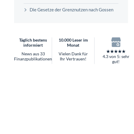
überhaupt?
Die Gesetze der Grenznutzen nach Gossen
Worauf Sie bei ETFs achten sollten
Täglich bestens
10.000 Leser im
informiert
Monat
★★★★★
News aus 33
Vielen Dank für
4.3 von 5: sehr
Finanzpublikationen
Ihr Vertrauen!
gut!