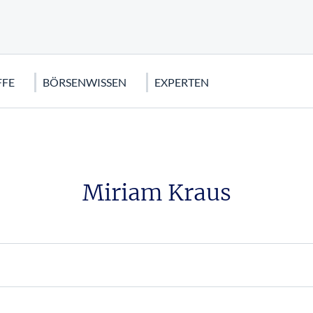
FFE
BÖRSENWISSEN
EXPERTEN
S
AR (USD)
FFE
NALYSE
EUROPA
OPTIONEN
KRYPTOWÄHRUNGEN
STRATEGISCHE METALLE
FINANZKRISE
s
e: Wetten auf den Dax
rden
cks
Eurostoxx 50
Optionen für Einsteiger: Keine A
Bitcoin
Euro Krise
Miriam Kraus
Optionen
100
ve
Nestlé Aktie
US Finanzkrise
Call-Optionen: Der Turbo für Ih
e Indikatoren
Griechenland Krise
ors Aktie
stoffe
ie