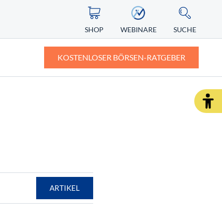
SHOP
WEBINARE
SUCHE
KOSTENLOSER BÖRSEN-RATGEBER
ASIEN
ZERTIFIKATE
ALTERNATIVE ENERGIEN
ngst vor
Nikkei
Knock-out-Zertifikate: Definition und
Erklärung
Nintendo Aktie
r Depot
Faktorzertifikate – der neue Standard?
SHOP
WEBINARE
RATGEBER
ARTIKEL
SHOP
WEBINARE
RATGEBER