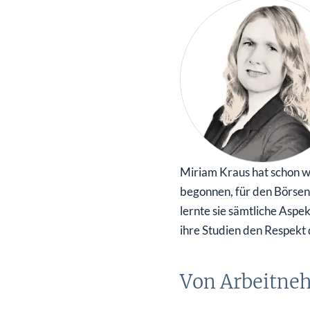
überhaupt?
Worauf Sie bei ETFs achten sollten
Miriam Kraus hat schon w
begonnen, für den Börsen
lernte sie sämtliche Asp
ihre Studien den Respekt
Von Arbeitneh