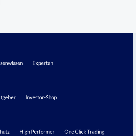
senwissen
Experten
atgeber
Investor-Shop
hutz
High Performer
One Click Trading