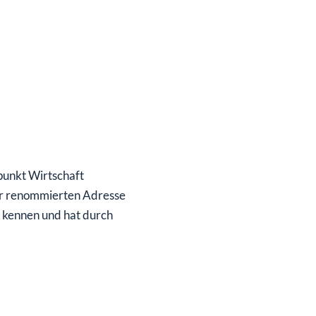
SHOP
SHOP
WEBINARE
WEBINARE
RATGEBER
RATGEBER
SHOP
WEBINARE
RATGEBER
punkt Wirtschaft
ser renommierten Adresse
 kennen und hat durch