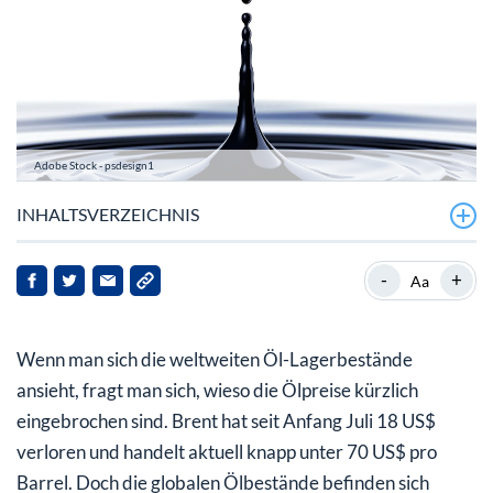
Adobe Stock - psdesign1
INHALTSVERZEICHNIS
Ölpreis- so günstig wie seit 2021 nicht mehr
-
+
Aa
Chinas und die OPEC – der Markt sieht was er will
Wenn man sich die weltweiten Öl-Lagerbestände
Fazit: Die 70US$-Marke ist die Unterstützung
ansieht, fragt man sich, wieso die Ölpreise kürzlich
eingebrochen sind. Brent hat seit Anfang Juli 18 US$
verloren und handelt aktuell knapp unter 70 US$ pro
Barrel. Doch die globalen Ölbestände befinden sich