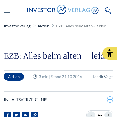
Investor Verlag
Aktien
EZB: Alles beim alten - leider
EZB: Alles beim alten – leider
Aktien
3 min | Stand 21.10.2016
Henrik Voigt
INHALTSVERZEICHNIS
Kein Einstieg in den Ausstieg
-
+
Aa