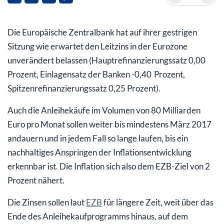
Nicht nur die Eurozone leidet unter Negativzinsen
Die Europäische Zentralbank hat auf ihrer gestrigen
Straffere Geldpolitik würde Wirtschaft und
Kapitalströme sogar ankurbeln
Sitzung wie erwartet den Leitzins in der Eurozone
unverändert belassen (Hauptrefinanzierungssatz 0,00
Von der Situation profitiert nur eine Anlageklasse
Prozent, Einlagensatz der Banken -0,40 Prozent,
Spitzenrefinanzierungssatz 0,25 Prozent).
Auch die Anleihekäufe im Volumen von 80 Milliarden
Euro pro Monat sollen weiter bis mindestens März 2017
andauern und in jedem Fall so lange laufen, bis ein
nachhaltiges Anspringen der Inflationsentwicklung
erkennbar ist. Die Inflation sich also dem EZB-Ziel von 2
Prozent nähert.
Die Zinsen sollen laut
EZB
für längere Zeit, weit über das
Ende des Anleihekaufprogramms hinaus, auf dem