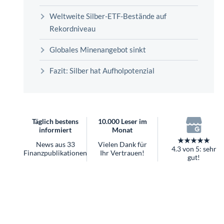
überhaupt?
Weltweite Silber-ETF-Bestände auf
Worauf Sie bei ETFs achten sollten
Rekordniveau
Globales Minenangebot sinkt
Fazit: Silber hat Aufholpotenzial
Täglich bestens
10.000 Leser im
informiert
Monat
★★★★★
News aus 33
Vielen Dank für
4.3 von 5: sehr
Finanzpublikationen
Ihr Vertrauen!
gut!