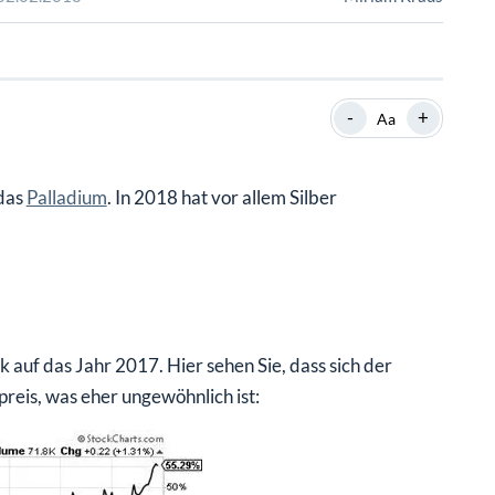
SHOP
SHOP
WEBINARE
WEBINARE
RATGEBER
RATGEBER
-
+
Aa
SHOP
WEBINARE
RATGEBER
 das
Palladium
. In 2018 hat vor allem Silber
 auf das Jahr 2017. Hier sehen Sie, dass sich der
reis, was eher ungewöhnlich ist: