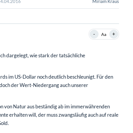
SHOP
SHOP
WEBINARE
WEBINARE
RATGEBER
RATGEBER
-
+
Aa
SHOP
WEBINARE
RATGEBER
ch dargelegt, wie stark der tatsächliche
rds im US-Dollar noch deutlich beschleunigt. Für den
r, doch der Wert-Niedergang auch unserer
n von Natur aus beständig ab im immerwährenden
te erhalten will, der muss zwangsläufig auch auf reale
Gold.