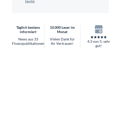
überhaupt?
Worauf Sie bei ETFs achten sollten
Täglich bestens
10.000 Leser im
informiert
Monat
★★★★★
News aus 33
Vielen Dank für
4.3 von 5: sehr
Finanzpublikationen
Ihr Vertrauen!
gut!