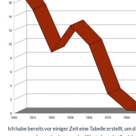
Ich habe bereits vor einiger Zeit eine Tabelle erstellt, 
messen – und zwar in einem realen Wert, den wir alle sicher