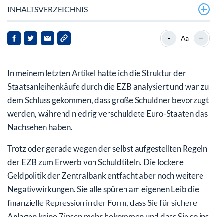
INHALTSVERZEICHNIS
Verheerende Folgen für Gesundheitsfonds
-
+
Aa
Zahlreiche Beschränkungen und falsche Schlüsse
In meinem letzten Artikel hatte ich die Struktur der
Es gäbe eine Alternative, aber…
Staatsanleihenkäufe durch die EZB analysiert und war zu
dem Schluss gekommen, dass große Schuldner bevorzugt
werden, während niedrig verschuldete Euro-Staaten das
Nachsehen haben.
Trotz oder gerade wegen der selbst aufgestellten Regeln
der EZB zum Erwerb von Schuldtiteln. Die lockere
Geldpolitik der Zentralbank entfacht aber noch weitere
Negativwirkungen. Sie alle spüren am eigenen Leib die
finanzielle Repression in der Form, dass Sie für sichere
Anlagen keine Zinsen mehr bekommen und dass Sie so ins