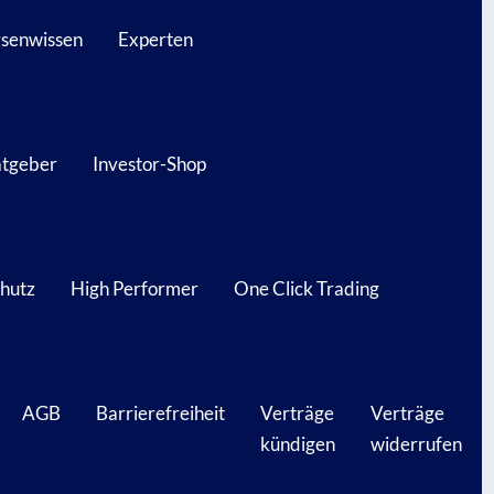
senwissen
Experten
atgeber
Investor-Shop
hutz
High Performer
One Click Trading
AGB
Barrierefreiheit
Verträge
Verträge
kündigen
widerrufen