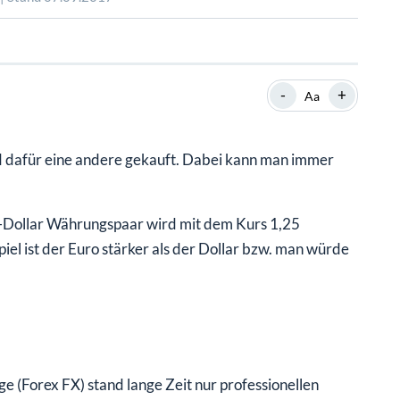
SHOP
SHOP
WEBINARE
WEBINARE
RATGEBER
RATGEBER
-
+
Aa
SHOP
WEBINARE
RATGEBER
 dafür eine andere gekauft. Dabei kann man immer
/US-Dollar Währungspaar wird mit dem Kurs 1,25
piel ist der Euro stärker als der Dollar bzw. man würde
e (Forex FX) stand lange Zeit nur professionellen