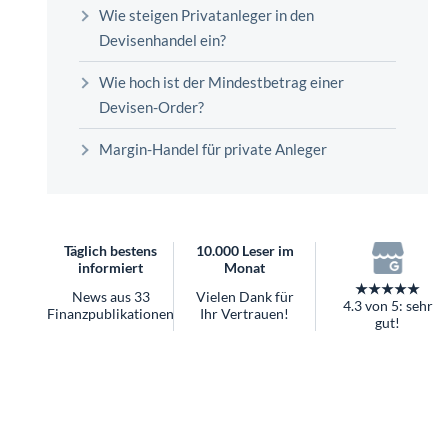
überhaupt?
Wie steigen Privatanleger in den
Worauf Sie bei ETFs achten sollten
Devisenhandel ein?
Wie hoch ist der Mindestbetrag einer
Devisen-Order?
Margin-Handel für private Anleger
Täglich bestens
10.000 Leser im
informiert
Monat
★★★★★
News aus 33
Vielen Dank für
4.3 von 5: sehr
Finanzpublikationen
Ihr Vertrauen!
gut!