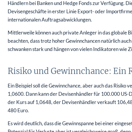
Händlern bei Banken und Hedge Fonds zur Verfügung. Di
Devisengeschäfte in erster Linie Export- oder Importfi
internationalen Auftragsabwicklungen.
Mittlerweile können auch private Anleger in das globale Bi
beachten, dass trotz hoher Gewinnchancen natürlich auch e
schwanken stark und hängen von vielen Indikatoren wie Zi
Risiko und Gewinnchance: Ein 
Ein Beispiel soll die Gewinnchance, aber auch das Risik
1,0600. Dann kann der Devisenhändler für 100.000 US-Do
der Kurs auf 1,0648, der Devisenhändler verkauft 106,4
480 Euro.
Es wird deutlich, dass die Gewinnspanne bei einer einges
Potenzial für Verluste aber ist vergleichsweise groß, den