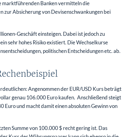
e marktführenden Banken vermitteln die
rmen zur Absicherung von Devisenschwankungen bei
llionen-Geschäft einsteigen. Dabei ist jedoch zu
in sehr hohes Risiko existiert. Die Wechselkurse
nsentscheidungen, politischen Entscheidungen etc. ab.
Rechenbeispiel
o verdeutlichen: Angenommen der EUR/USD Kurs beträgt
llar genau 106.000 Euro kaufen. Anschließend steigt
80 Euro und macht damit einen absoluten Gewinn von
etzten Summe von 100.000 $ recht gering ist. Das
n der Kurs des Währungspaares kann sich ebenso in die