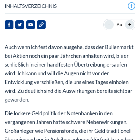
INHALTSVERZEICHNIS
Das japanische und europäische QE schwappen auf den
-
+
Aa
US-Markt über
Die „US-Zinswende“ wird dadurch torpediert
Auch wenn ich fest davon ausgehe, dass der Bullenmarkt
Inverse Zinskurve droht
bei Aktien noch ein paar Jährchen anhalten wird, bis er
schließlich in einer handfesten Übertreibung ersaufen
wird: Ich kann und will die Augen nicht vor der
Entwicklung verschließen, die uns eines Tages einholen
wird. Zu deutlich sind die Auswirkungen bereits sichtbar
geworden.
Die lockere Geldpolitik der Notenbanken in den
vergangenen Jahren hatte schwere Nebenwirkungen.
Großanleger wie Pensionsfonds, die ihr Geld traditionell
überwiegend nur in Anleihen anlegen (dürfen), brauchen